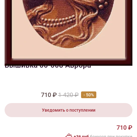
1/4
Изображения и цвет представленного товара могут незначительно
отличаться от оригинала продукции, взависимости от разрешения и
настроек вашего монитора, а также условий освещения при съемке
Вышивка 00-008 Аврора
710 ₽
1 420 ₽
- 50%
Уведомить о поступлении
710 ₽
+36 руб
бонусов при покупке