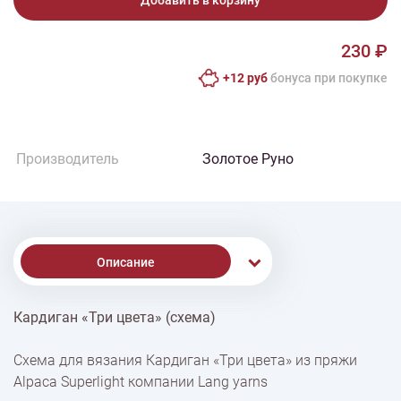
Добавить в корзину
230 ₽
+12 руб
бонусa при покупке
Производитель
Золотое Руно
Описание
Кардиган «Три цвета» (схема)
% Скидки
Схема для вязания Кардиган «Три цвета» из пряжи
Alpaca Superlight компании Lang yarns
Доставка