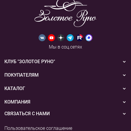
Мы в соц.сетях
КЛУБ "ЗОЛОТОЕ РУНО"
Новости
ПОКУПАТЕЛЯМ
Акции
Бонусная система
КАТАЛОГ
Конкурсы
Подарочные сертификаты
Вышивка
КОМПАНИЯ
События
Способы оплаты
Пряжа
СВЯЗАТЬСЯ С НАМИ
О нас
Доставка
Наборы для творчества
8 (800) 775-36-96
Наши магазины
Пользовательское соглашение