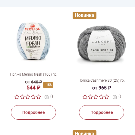
Новинка
Пряжа Merino fresh (100) гр.
Пряжа Cashmere 30 (25) гр.
от
640 ₽
- 15%
544 ₽
от 965 ₽
0
0
Подробнее
Подробнее
Новинка