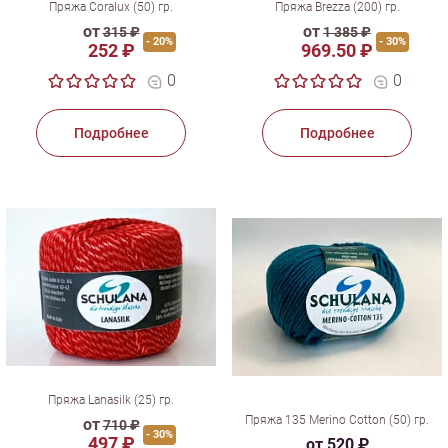
Пряжа Coralux (50) гр.
Пряжа Brezza (200) гр.
от
от
315 ₽
1 385 ₽
- 20%
- 30%
252 ₽
969.50 ₽
0
0
Подробнее
Подробнее
Пряжа Lanasilk (25) гр.
Пряжа 135 Merino Cotton (50) гр.
от
710 ₽
- 30%
497 ₽
от 520 ₽