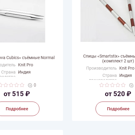
Спицы «Smartstix» съёмн
va Cubics» съёмные Normal
(комплект 2 шт)
одитель
Knit Pro
Производитель
Knit Pro
Страна
Индия
Страна
Индия
водства
производства
0
от 515 ₽
от 520 ₽
Подробнее
Подробнее