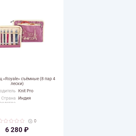
ц «Royale» съёмные (8 пар 4
лески)
одитель
Knit Pro
Страна
Индия
водства
0
6 280 ₽