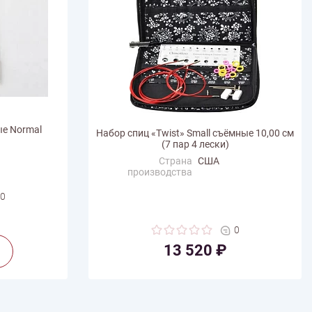
ые Normal
Набор спиц «Twist» Small съёмные 10,00 см
(7 пар 4 лески)
Страна
США
производства
0
0
13 520 ₽