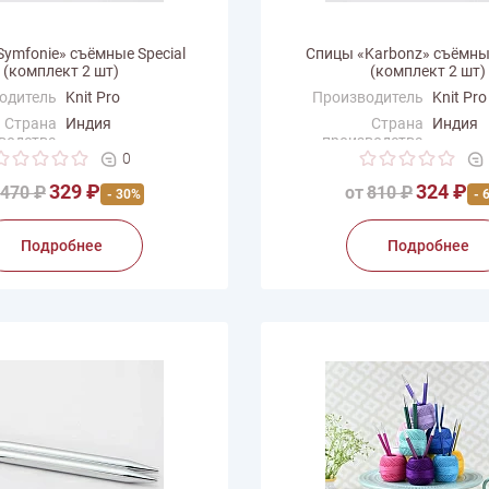
ymfonie» съёмные Special
Спицы «Karbonz» съёмны
(комплект 2 шт)
(комплект 2 шт)
одитель
Knit Pro
Производитель
Knit Pro
Страна
Индия
Страна
Индия
водства
производства
0
329 ₽
324 ₽
470 ₽
от
810 ₽
- 30%
- 
Подробнее
Подробнее