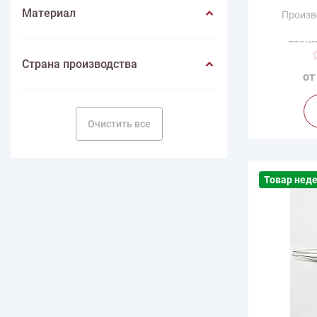
Материал
Произв
произ
Страна производства
от
Очистить все
Товар нед