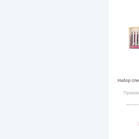
Набор спи
Произв
произ