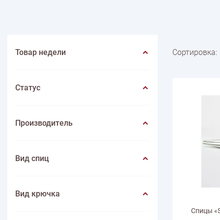
Весна
Нитки швейные
Лето
Животные
Иглы
Игольницы
Фрукты
Иконы
Лупы
Насекомые
Инструмен
ПО ПРОИЗВОДИТЕЛЮ
Пейзаж
Mondial
Цветы
Lang yarns
Lamana
Schulana
Товар недели
Сортировка:
Статус
Производитель
Вид спиц
Вид крючка
Спицы «