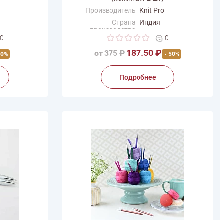
Производитель
Knit Pro
Страна
Индия
производства
0
0
187.50 ₽
от
375 ₽
30%
- 50%
Подробнее