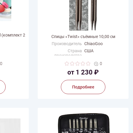
 (комплект 2
Спицы «Twist» съёмные 10,00 см
Производитель
ChiaoGoo
Страна
США
производства
0
0
от 1 230 ₽
Подробнее