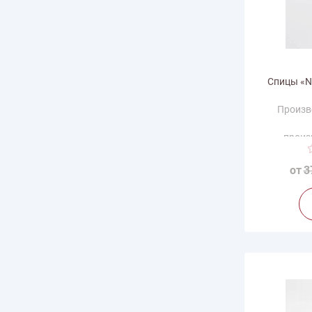
Спицы «No
Произв
произ
от
3