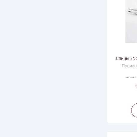
Спицы «No
Произв
произ