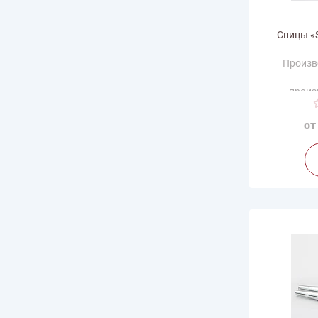
Спицы «S
Произв
произ
от