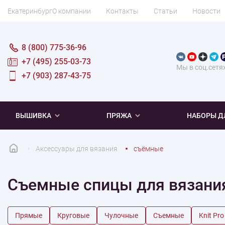
Екатеринбург
О компании
Контакты
Статьи
Новости
8 (800) 775-36-96
+7 (495) 255-03-73
Мы в соц.сетя
+7 (903) 287-43-75
ВЫШИВКА
ПРЯЖА
НАБОРЫ Д
Аксессуары для вязания
съёмные
ПОПУЛЯРНОЕ
ПОПУЛЯРНОЕ
ПО ТИПУ
ДЛЯ ВЫШИВАНИЯ
Съемные спицы для вязани
Новинки
Новинки
Микровышивка
Мулине
Нитки DMC
Хиты продаж
Распродажа
Наборы для вязания одежды
Нитки Madeira
Летняя пряжа
Распродажа
Нитки Rico Design
Под заказ
Мягкая
Наборы 
Пушис
Част
Прямые
Круговые
Чулочные
Съемные
Knit Pro
ПО ТЕМАТИКЕ
ДЛЯ РУКОДЕЛИЯ