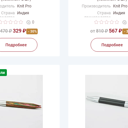
одитель
Knit Pro
Производитель
Knit Pro
Страна
Индия
Страна
Индия
водства
производства
0
329 ₽
567 ₽
470 ₽
от
810 ₽
- 30%
- 
Подробнее
Подробнее
ели