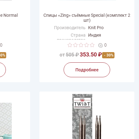
е Normal
Спицы «Zing» съёмные Special (комплект 2
шт)
Производитель
Knit Pro
Страна
Индия
производства
0
0
353.50 ₽
от
505 ₽
60%
- 30%
Подробнее