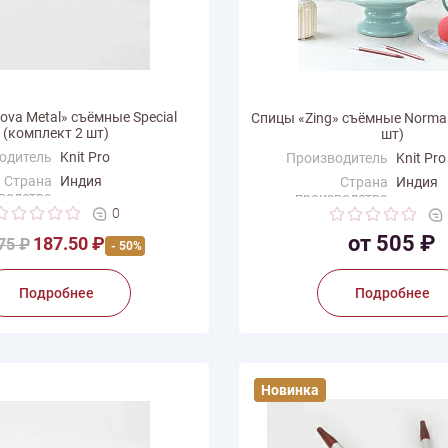
va Metal» съёмные Special
Спицы «Zing» съёмные Normal
(комплект 2 шт)
шт)
одитель
Knit Pro
Производитель
Knit Pro
Страна
Индия
Страна
Индия
водства
производства
0
от 505 ₽
187.50 ₽
75 ₽
- 50%
Подробнее
Подробнее
Новинка