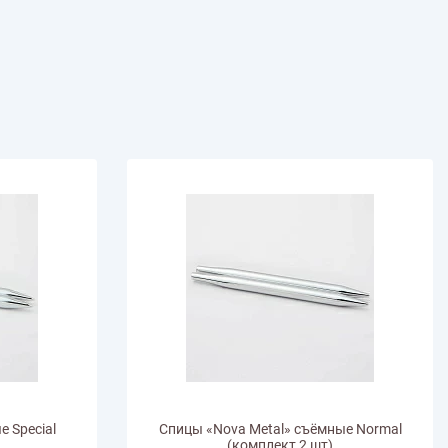
иган
Носки
Платье
Плед
Тапочки
Свитер
Шапка
 Special
Спицы «Nova Metal» съёмные Normal
(комплект 2 шт)